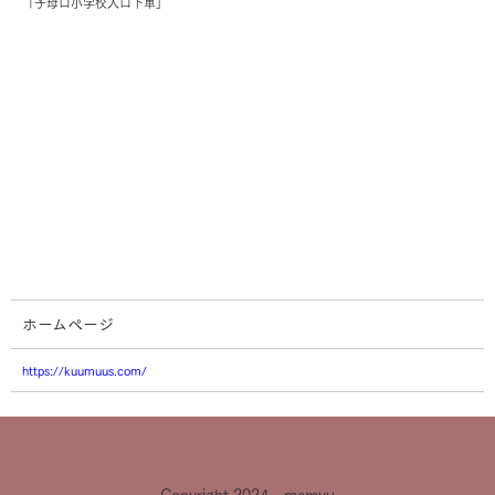
「子母口小学校入口下車」
ホームページ
https://kuumuus.com/