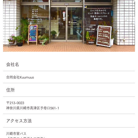
・InstagramのDM
【その他お問合せ方法】
・公式LINE
・InstagramのDM
・電話
・ホームページのお問い合わせフォーム
会社名
合同会社Kuumuus
住所
〒213-0023
神奈川県川崎市高津区子母口561-1
アクセス方法
川崎市営バス