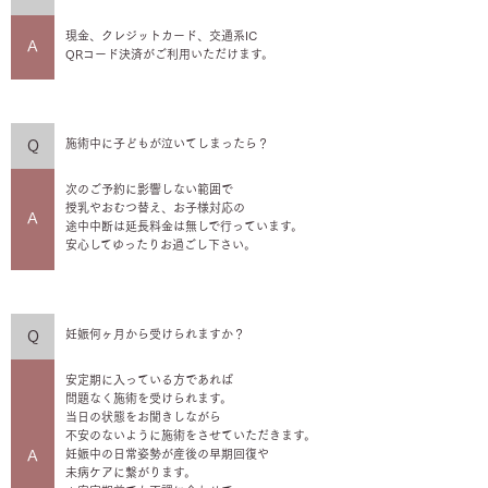
現金、クレジットカード、交通系IC
A
QRコード決済がご利用いただけます。
施術中に子どもが泣いてしまったら？
Q
次のご予約に影響しない範囲で
授乳やおむつ替え、お子様対応の
A
途中中断は延長料金は無しで行っています。
安心してゆったりお過ごし下さい。
妊娠何ヶ月から受けられますか？
Q
安定期に入っている方であれば
問題なく施術を受けられます。
当日の状態をお聞きしながら
不安のないように施術をさせていただきます。
妊娠中の日常姿勢が産後の早期回復や
A
未病ケアに繋がります。