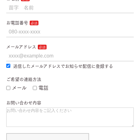
2. 利用目的
・迷惑行為
・虚偽の情報提供
取得した情報は、以下の目的に利用します。
・他のお客様やスタッフへの迷惑行為
お電話番号
・サロンの運営を妨げる行為
・施術の提供および予約管理のため
第5条（免責事項）
・お客様への連絡・ご案内のため
メールアドレス
・当サロンの施術は効果を保証するものではありません。
・サービス改善のため（統計的なデータ作成等、個人が特定され
ない形で利用）
・施術中、施術後の体調の変化については一切の責任を負いかね
ます。特に妊娠中・持病のある方は、必ず事前に医師へご相談く
送信したメールアドレスでお知らせ配信に登録する
・法令に基づく対応のため
ださい。
3. 個人情報の管理
ご希望の連絡方法
・貴重品の管理はお客様ご自身でお願いいたします。
メール
電話
当サロンは、お客様の個人情報を安全に管理し、漏えい・紛失・
第6条（個人情報の取り扱い）
不正アクセス等の防止に努めます。
お問い合わせ内容
ご予約や施術に際して取得したお名前・連絡先等の個人情報は、
4. 第三者提供について
施術・予約管理・連絡以外の目的で使用しません。
お客様の同意がある場合や、法令に基づく場合を除き、個人情報
法令に基づく場合を除き、第三者に提供することはありません。
を第三者に提供することはありません。
第7条（規約の変更）
5. 開示・訂正・削除の請求