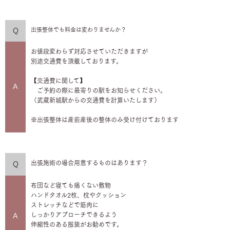
出張整体でも料金は変わりませんか？
Q
お値段変わらず対応させていただきますが
別途交通費を頂戴しております。
【交通費に関して】
A
ご予約の際に最寄りの駅をお知らせください。
（武蔵新城駅からの交通費を計算いたします）
※出張整体は産前産後の整体のみ受け付けております
出張施術の場合用意するものはあります？
Q
布団など寝ても痛くない敷物
ハンドタオル2枚、枕やクッション
ストレッチなどで筋肉に
しっかりアプローチできるよう
A
伸縮性のある服装がお勧めです。