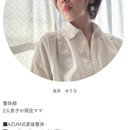
坂本 ゆりな
整体師
2人息子の現役ママ
■AZUM式産後整体