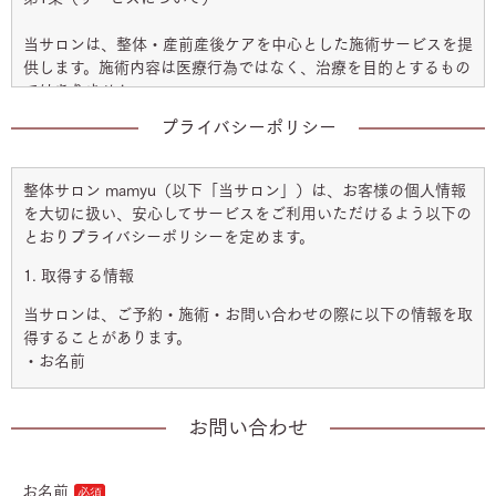
当サロンは、整体・産前産後ケアを中心とした施術サービスを提
供します。施術内容は医療行為ではなく、治療を目的とするもの
ではありません。
第2条（ご予約・キャンセル）
プライバシーポリシー
・ご予約は当サロンの定める方法によりお取りください。
整体サロン mamyu（以下「当サロン」）は、お客様の個人情報
・キャンセルや変更は、前日までにご連絡ください。無断キャン
を大切に扱い、安心してサービスをご利用いただけるよう以下の
セルが続いた場合は、以後のご予約をお断りする場合がありま
とおりプライバシーポリシーを定めます。
す。
1. 取得する情報
第3条（料金のお支払い）
当サロンは、ご予約・施術・お問い合わせの際に以下の情報を取
・料金は当サロンが定める金額を、当日現金または指定の方法で
得することがあります。
お支払いください。
・お名前
・お支払い後の返金は原則いたしかねます。
・連絡先（電話番号・メールアドレス 等）
第4条（禁止事項）
お問い合わせ
・予約内容や施術履歴
お客様は以下の行為を行ってはなりません。
・健康状態に関する情報（施術の安全確認に必要な範囲）
お名前
・暴力的