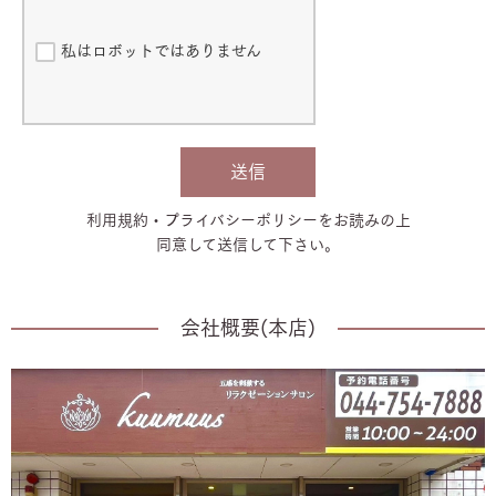
お客様ご本人から、登録情報の開示・訂正・削除をご希望された
当サロンは、必要に応じて本規約を改定することがあります。改
場合は、速やかに対応いたします。
定後の規約は、当サロンのホームページに掲載した時点で効力を
私はロボットではありません
生じます。
6. プライバシーポリシーの変更
第8条（準拠法）
必要に応じて本ポリシーを改定することがあります。改定後の内
容は、当サロンのホームページに掲載した時点で効力を持ちま
本規約の解釈・適用については、日本法を準拠法とします。
す。
送信
7. 免責事項
利用規約・プライバシーポリシーをお読みの上
同意して送信して下さい。
当サロンの施術は医療行為ではありません。施術中・施術後の体
調の変化については一切の責任を負いかねます。健康状態に不安
がある場合は、必ず事前に医師へご相談ください。
会社概要(本店)
■お問い合わせ窓口
本ポリシーに関するお問い合わせは、当サロンまでご連絡くだ
さい。
【予約方法】
・公式LINE