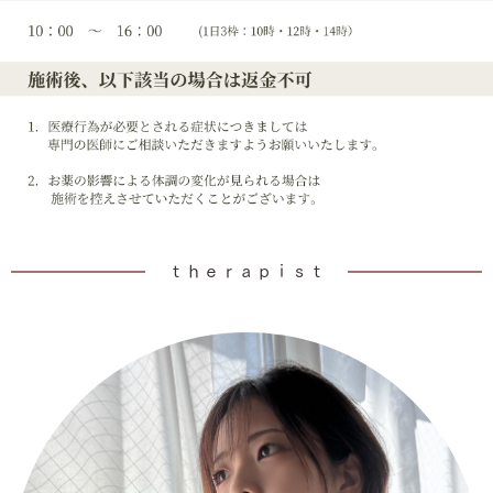
ｔｈｅｒａｐｉｓｔ